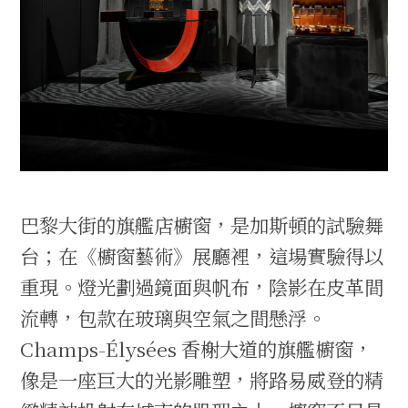
巴黎大街的旗艦店櫥窗，是加斯頓的試驗舞
台；在《櫥窗藝術》展廳裡，這場實驗得以
重現。燈光劃過鏡面與帆布，陰影在皮革間
流轉，包款在玻璃與空氣之間懸浮。
Champs-Élysées 香榭大道的旗艦櫥窗，
像是一座巨大的光影雕塑，將路易威登的精