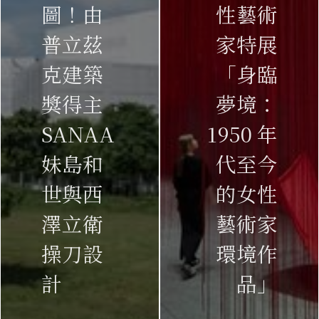
圖！由
性藝術
普立茲
家特展
克建築
「身臨
獎得主
夢境：
SANAA
1950 年
妹島和
代至今
世與西
的女性
澤立衛
藝術家
操刀設
環境作
計
品」