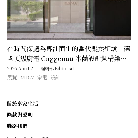
在時間深處為專注而生的當代凝然聖域｜德
國頂級廚電 Gaggenau 米蘭設計週構築一
座回應時代的靜默之境
2026 April 21
編輯部 Editorial
展覽
MDW
家電
設計
關於享家生活
條款與聲明
聯絡我們