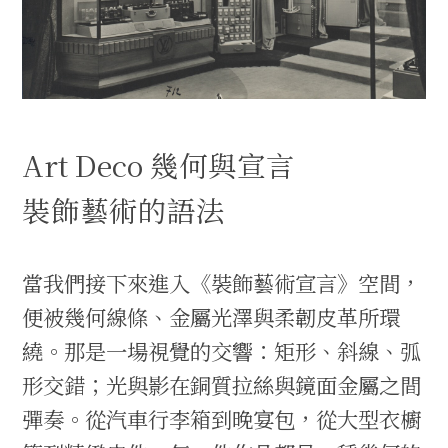
Art Deco 幾何與宣言
裝飾藝術的語法
當我們接下來進入《裝飾藝術宣言》空間，
便被幾何線條、金屬光澤與柔韌皮革所環
繞。那是一場視覺的交響：矩形、斜線、弧
形交錯；光與影在銅質拉絲與鏡面金屬之間
彈奏。從汽車行李箱到晚宴包，從大型衣櫥