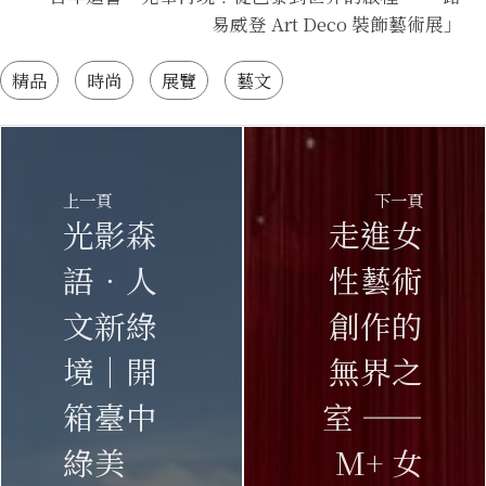
易威登 Art Deco 裝飾藝術展
」
精品
時尚
展覽
藝文
上一頁
下一頁
光影森
走進女
語．人
性藝術
文新綠
創作的
境｜開
無界之
箱臺中
室 ——
綠美
M+ 女