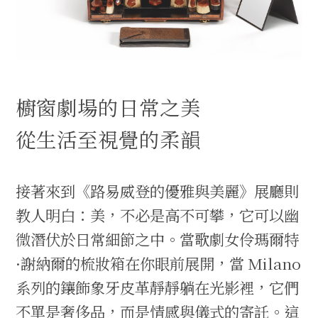
櫥窗劇場的日常之美
從生活至視覺的柔韻
接著來到《路易威登的優雅與美麗》展廳則
教人明白：美，不必是高不可攀，它可以幽
微潛伏於日常細節之中。當歌劇女伶瑪爾特
·謝納爾的梳妝箱在你眼前展開，當 Milano
系列的鑲飾象牙皮革靜靜躺在光影裡，它們
不單是奢侈品，而是情感與儀式的寄託。這