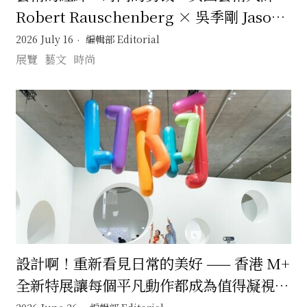
Robert Rauschenberg × 吳季剛 Jason
Wu 一場跨越半世紀的靈感交會
2026 July 16
編輯部 Editorial
展覽
藝文
時尚
設計啊！重新看見日常的美好 —— 香港 M+
全新特展讓每個平凡動作都成為值得凝視的
生活設計