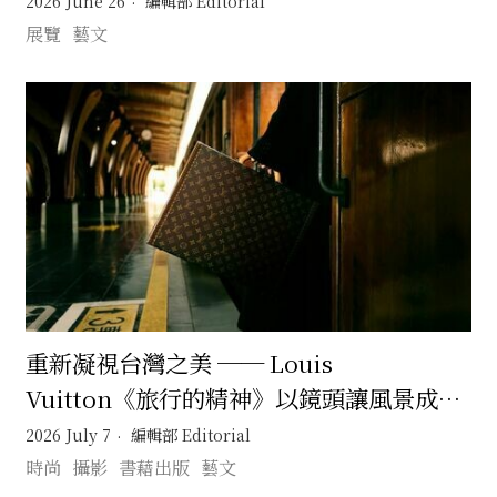
2026 June 26
編輯部 Editorial
展覽
藝文
重新凝視台灣之美 ── Louis
Vuitton《旅行的精神》以鏡頭讓風景成為
記憶的旅行
2026 July 7
編輯部 Editorial
時尚
攝影
書藉出版
藝文