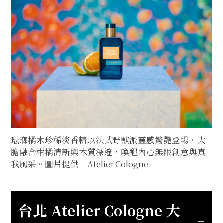
琺瑯橘木珍稀淡香精以法式野獸派靈感驚艷登場，大
膽融合柑橘清新與木質深邃，喚醒內心無限創意與真
我風采。圖片提供｜Atelier Cologne
台北 Atelier Cologne 大