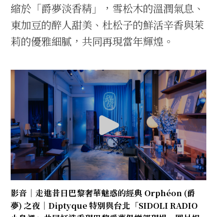
縮於「爵夢淡香精」，雪松木的溫潤氣息、
東加豆的醉人甜美、杜松子的鮮活辛香與茉
莉的優雅細膩，共同再現當年輝煌。
影音｜走進昔日巴黎奢華魅惑的經典 Orphéon (爵
夢) 之夜｜Diptyque 特別與台北「SIDOLI RADIO