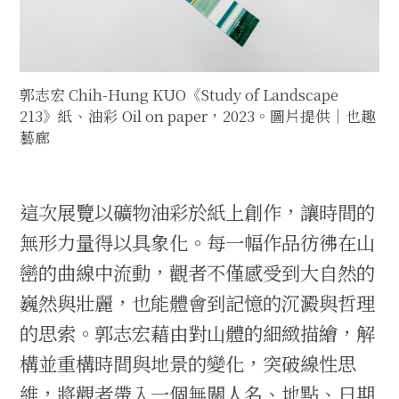
郭志宏 Chih-Hung KUO《Study of Landscape
213》紙、油彩 Oil on paper，2023。圖片提供｜也趣
藝廊
這次展覽以礦物油彩於紙上創作，讓時間的
無形力量得以具象化。每一幅作品彷彿在山
巒的曲線中流動，觀者不僅感受到大自然的
巍然與壯麗，也能體會到記憶的沉澱與哲理
的思索。郭志宏藉由對山體的細緻描繪，解
構並重構時間與地景的變化，突破線性思
維，將觀者帶入一個無關人名、地點、日期