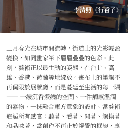
—— 李清照《行香子》
三月春光在城市間流轉，街道上的光影輕盈
變換，如同畫家筆下層層疊疊的色彩。此
刻，藝術正以最生動的姿態，在台北、高
雄、香港、荷蘭等地綻放。畫布上的筆觸不
再侷限於展覽廳，而是蔓延至生活的每一隅
—— 一縷沉香縈繞的空間、一件觸感溫潤
的器物、一抹融合東方意象的設計。當藝術
邂逅所有感官：聽著、看著、聞著、觸摸著
和品味著，當創作不再止於視覺的框架，享