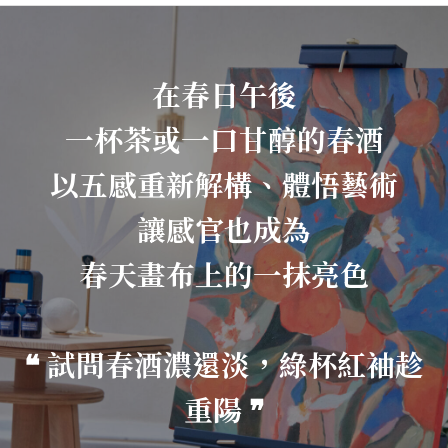
在春日午後
一杯茶或一口甘醇的春酒
以五感重新解構、體悟藝術
讓感官也成為
春天畫布上的一抹亮色
❝ 試問春酒濃還淡，綠杯紅袖趁
重陽 ❞