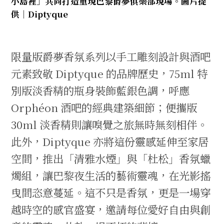
小島裡」共同打造重現巴黎爵夢俱樂部現場。圖片提
供｜Diptyque
限量版爵夢香氛系列以手工雕刻設計與酒吧
元素致敬 Diptyque 的品牌歷史，75ml 特
別版淡香精的瓶身裝飾藍銀色調，呼應
Orphéon 酒吧的經典建築細節；便攜版
30ml 淡香精則讓嗅覺之旅無時無刻相伴。
此外，Diptyque 亦將這份靈感延伸至家居
空間，推出「清雅水煙」與「杜松」香氛蠟
燭組，讓巴黎夜生活的藝術靈魂，在光影搖
曳間恣意蔓延。這不只是香氛，更是一場穿
越時空的感官盛宴，邀請每位愛好自由與創