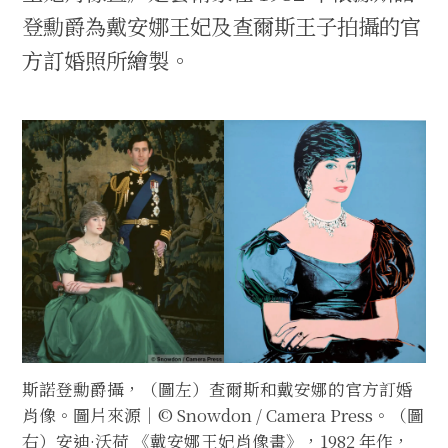
登勳爵為戴安娜王妃及查爾斯王子拍攝的官
方訂婚照所繪製。
斯諾登勳爵攝，（圖左）查爾斯和戴安娜的官方訂婚
肖像。圖片來源｜© Snowdon / Camera Press。（圖
右）安迪·沃荷 《戴安娜王妃肖像畫》，1982 年作，