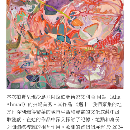
本次拍賣呈現沙鳥地阿拉伯藝術家艾利亞·阿默（Alia
Ahmad）的拍場首秀。其作品 《邁卡 - 我們聚集的地
方》從利雅得繁華的城市生活和豐富的文化底蘊中汲
取靈感，在她的作品中深入探討了記憶、地點和身份
之間錯綜複雜的相互作用。歐洲的首個個展將 於 2024