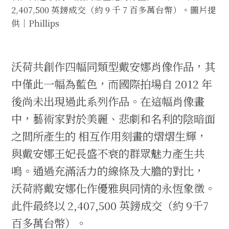
2,407,500 英鎊成交（約 9 千 7 百多萬台幣）。圖片提
供｜Phillips
沃荷共創作四幅同類型戴安娜肖像作品，其
中僅此一幅為藍色，而國際拍場自 2012 年
後尚未出現過此系列作品。在這幅肖像畫
中，藝術家對於美麗、悲劇和名利的陰暗面
之間所產生的 相互作用刻畫的熠熠生輝，
與戴安娜王妃長盛不衰的群眾魅力產生共
鳴。通過充滿活力的線條及大膽的對比，
沃荷將戴安娜化作優雅與同情的永恆象徵。
此件最終以 2,407,500 英鎊成交（約 9千7
百多萬台幣）。