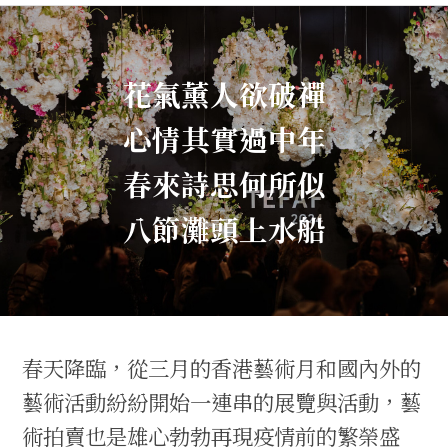
花氣薰人欲破禪
心情其實過中年
春來詩思何所似
八節灘頭上水船
春天降臨，從三月的香港藝術月和國內外的
藝術活動紛紛開始一連串的展覽與活動，藝
術拍賣也是雄心勃勃再現疫情前的繁榮盛