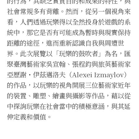
的行為，其缺乏實質目的和成果的特性，與
社會常規多有背離。然而，從另一個視角來
看，人們透過玩樂得以全然投身於遊戲的系
統中，那它是否有可能成為暫時與現實保持
距離的途徑，進而重新認識自我與周遭世
界。此次展覽以「玩樂的鼓吹者」為名，匯
聚臺灣藝術家吳宣翰、張程鈞與旅英藝術家
亞歷謝・伊茲邁洛夫（Alexei Izmaylov）
的作品，以玩樂的視角開展三位藝術家近年
的裝置、雕塑、繪畫與攝影等作品，藉以從
中探詢玩樂在社會當中的積極意涵，與其延
伸定義和價值。