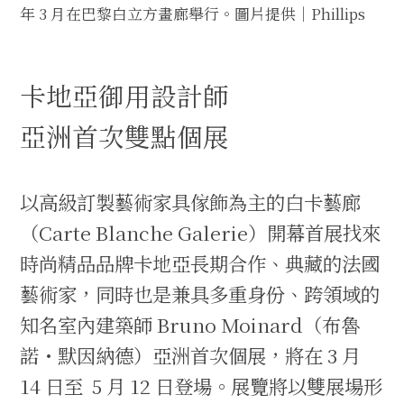
年 3 月在巴黎白立方畫廊舉行。圖片提供｜Phillips
卡地亞御用設計師
亞洲首次雙點個展
以高級訂製藝術家具傢飾為主的白卡藝廊
（Carte Blanche Galerie）開幕首展找來
時尚精品品牌卡地亞長期合作、典藏的法國
藝術家，同時也是兼具多重身份、跨領域的
知名室內建築師 Bruno Moinard（布魯
諾・默因納德）亞洲首次個展，將在 3 月
14 日至 5 月 12 日登場。展覽將以雙展場形