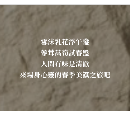
雪沫乳花浮午盞
蓼茸蒿筍試春盤
人間有味是清歡
來場身心靈的春季美饌之旅吧