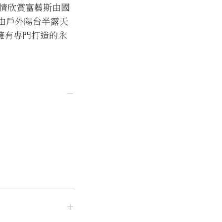
情欣賞富藝斯由國
以及由戶外陽台半露天
首家擁有專門打造的永