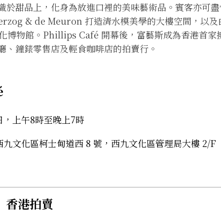
織於甜品上，化身為放進口裡的美味藝術品。賓客亦可盡
rzog & de Meuron 打造清水模美學的大樓空間，
化博物館。Phillips Café 開幕後，富藝斯成為香港
廳、鐘錶零售店及輕食咖啡店的拍賣行。
é
日，上午8時至晚上7時
九文化區柯士甸道西 8 號，西九文化區管理局大樓 2/F
w」香港拍賣