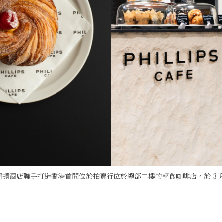
頓酒店聯手打造香港首間位於拍賣行位於總部二樓的輕食咖啡店，於 3 月 