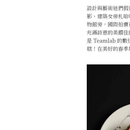
設計與藝術迷們假日跟
影、建築女帝札哈哈蒂
物館旁，國際拍賣行
充滿詩意的美饌佳
是 Teamlab
糕！在美好的春