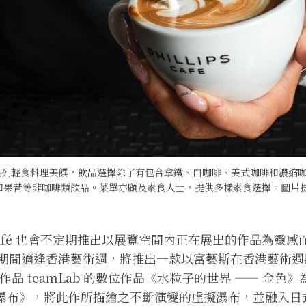
é 提供一系列輕食料理美饌，飲品選擇除了有包含拿鐵、白咖啡、美式咖啡和濃
果昔等非咖啡類飲品。菜單亦顧及素食人士，提供多樣素食選擇。圖片提供｜P
ps Café 也會不定期推出以展覽空間內正在展出的作品為靈
期間適逢香港藝術週，將推出一款以富藝斯在香港藝術週
作品 teamLab 的數位作品《水粒子的世界 —— 金色
箔瀑布》，將此作所描繪之不斷演變的虛擬瀑布，並融入日