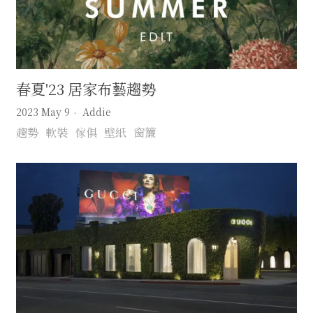
春夏'23 居家布藝趨勢
2023 May 9
Addie
趨勢
軟裝
傢俱
壁紙
窗簾