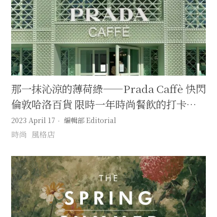
那一抹沁涼的薄荷綠——Prada Caffè 快閃
倫敦哈洛百貨 限時一年時尚餐飲的打卡勝
地
2023 April 17
編輯部 Editorial
時尚
風格店