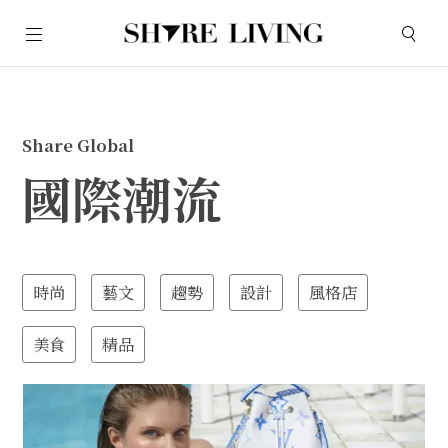
Share Global
國際潮流
時尚
藝文
趨勢
設計
風格店
美食
精品