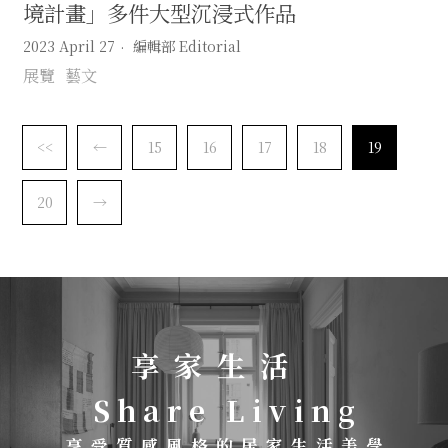
境計畫」多件大型沉浸式作品
2023 April 27
編輯部 Editorial
展覽
藝文
<<
←
15
16
17
18
19
20
→
享 家 生 活
S h a r e L i v i n g
享 受 質 感 風 格 的 居 家 生 活 美 學