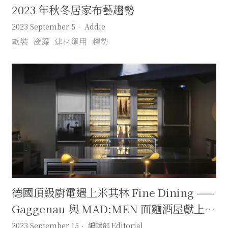
2023 年秋冬居家布藝趨勢
2023 September 5
Addie
軟裝
窗簾
建材運用
趨勢
德國頂級廚電遇上米其林 Fine Dining ——
Gaggenau 與 MAD:MEN 面麵酒屋獻上最
潮劇場式餐飲體驗
2023 September 15
編輯部 Editorial