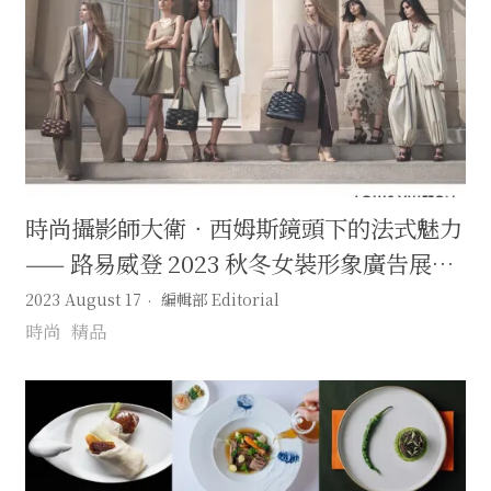
時尚攝影師大衛．西姆斯鏡頭下的法式魅力
—— 路易威登 2023 秋冬女裝形象廣告展現
獨特法式加州風尚
2023 August 17
編輯部 Editorial
時尚
精品