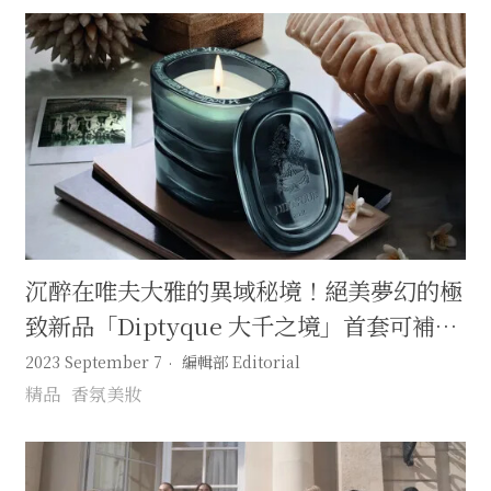
沉醉在唯夫大雅的異域秘境！絕美夢幻的極
致新品「Diptyque 大千之境」首套可補充
式琉璃香氛
2023 September 7
編輯部 Editorial
精品
香氛美妝