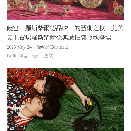
饒富「羅斯柴爾德品味」的藝術之秋！北美
史上首場羅斯柴爾德典藏拍賣今秋登場
2023 May 24
編輯部 Editorial
時尚
精品
設計
藝文