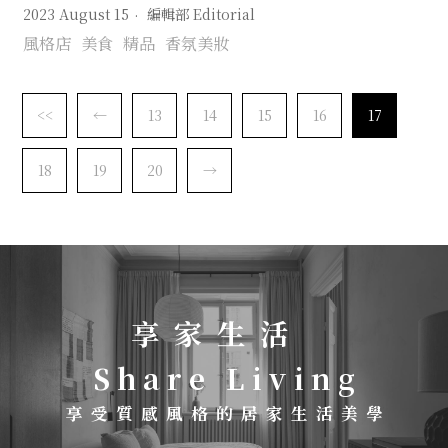
酒店聯名推出限量奢華午茶系列
2023 August 15
編輯部 Editorial
風格店
美食
精品
香氛美妝
<<
←
13
14
15
16
17
18
19
20
→
享 家 生 活
S h a r e L i v i n g
享 受 質 感 風 格 的 居 家 生 活 美 學