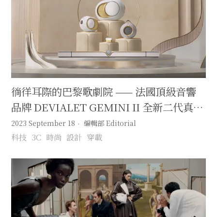
徜徉耳際的巴黎歌劇院 —— 法國頂級音響
品牌 DEVIALET GEMINI II 全新二代真無
線耳機 沉浸式超極致絕美音色
2023 September 18
編輯部 Editorial
科技
3C
時尚
設計
穿載