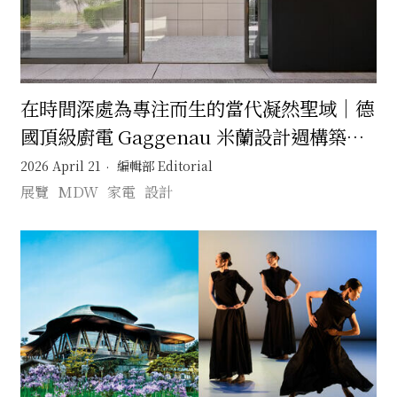
在時間深處為專注而生的當代凝然聖域｜德
國頂級廚電 Gaggenau 米蘭設計週構築一
座回應時代的靜默之境
2026 April 21
編輯部 Editorial
展覽
MDW
家電
設計