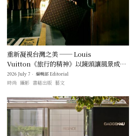
重新凝視台灣之美 ── Louis
Vuitton《旅行的精神》以鏡頭讓風景成為
記憶的旅行
2026 July 7
編輯部 Editorial
時尚
攝影
書藉出版
藝文