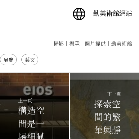
｜
勤美術館網站
攝影｜楊承 圖片提供｜勤美術館
展覽
藝文
下一頁
上一頁
探索空
構造空
間的繁
間是一
華與靜
場細膩