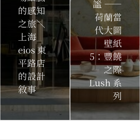
謐 ——
的感知
荷蘭當
之旅＼
代大圖
上海
壁紙
eios 東
5：豐饒
平路店
之際
的設計
Lush 系
敘事
列