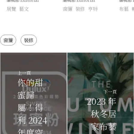
展覽
藝文
窗簾
裝修
亨特
布藝
窗簾
裝修
上一頁
你的甜
下一頁
蜜歸
2023 年
屬！得
秋冬居
利 2024
家布藝
年度空