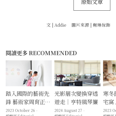
原始文章
文 | Addie 圖片來源 | 榭琳傢飾
閱讀更多 RECOMMENDED
踏入國際的藝術先
光影層次變換穿透
寒冬
鋒 藝術家周育正新
遊走｜亨特風琴簾
宅窩
世代社會美學
指南
2023 October 26
2024 August 27
2023 O
編輯部 Editorial
編輯部 Editorial
編輯部 Ed