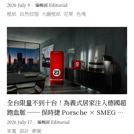
在日常裡展開一場無需遠行的文化旅程 🚂
2026 July 9
編輯部 Editorial
壁紙
自然紋理
大圖壁紙
花草
色塊
全台限量不到十台！為義式居家注入德國超
跑血脈 ── 保時捷 Porsche × SMEG 將
賽道傳奇淬鍊為日常設計美學
2026 July 17
編輯部 Editorial
家電
設計
廚衛