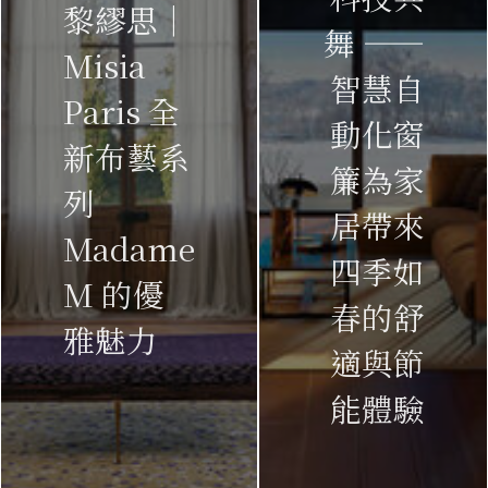
黎繆思｜
舞 ——
Misia
智慧自
Paris 全
動化窗
新布藝系
簾為家
列
居帶來
Madame
四季如
M 的優
春的舒
雅魅力
適與節
能體驗