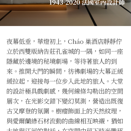
1943-2020 法國室內設計師
夜幕低垂，華燈初上，Cháo 巢酒店靜靜佇
立於西雙版納告莊孔雀城的一隅，如同一座
隱藏於邊境的秘境劇場，等待著旅人的到
來。推開大門的瞬間，彷彿劇場的大幕正緩
緩拉起，迎接每一位步入此地的旅人。大堂
的設計極具戲劇感，幾何線條勾勒出的空間
層次，在光影交錯下變幻莫測，營造出既復
古又摩登的氛圍。樹瘤飾面上的天然紋理，
與愛爾蘭綠石材流動的曲線相互映襯，猶如
大地與江河的對話，在空間中留下時光雕琢