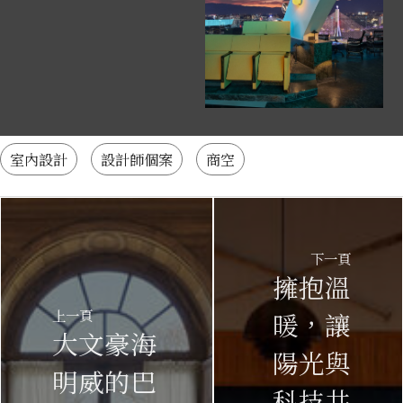
室內設計
設計師個案
商空
下一頁
擁抱溫
上一頁
暖，讓
大文豪海
陽光與
明威的巴
科技共