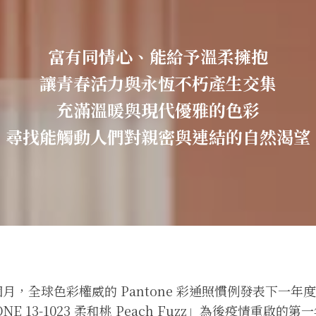
富有同情心、能給予溫柔擁抱
讓青春活力與永恆不朽產生交集
充滿溫暖與現代優雅的色彩
尋找能觸動人們對親密與連結的自然渴望
一個月，全球色彩權威的 Pantone 彩通照慣例發表下一
NE 13-1023 柔和桃 Peach Fuzz」為後疫情重啟