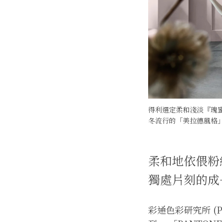
得利選定柔和淺淡『瑰蜜
冬流行的「美拉德風格
柔和地依偎粉
獨處片刻的成
彩通色彩研究所 (Pant