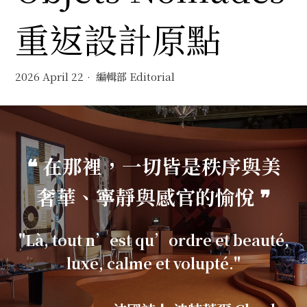
重返設計原點
2026 April 22
編輯部 Editorial
❝ 在那裡，一切皆是秩序與美
奢華、寧靜與感官的愉悅 ❞
"Là, tout n’est qu’ordre et beauté,
luxe, calme et volupté."