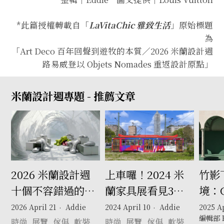
*此篇授權轉載自「
LaVitaChic 雅致生活
」原始標題
為
「
Art Deco 百年回聲到遊牧的本質／2026 米蘭設計週
路易威登以 Objets Nomades 重返設計原點
」
米蘭設計週專題 - 推薦文章
2026 米蘭設計週
上車囉！2024 米
竹影
十個不容錯過的打
蘭家具展看見3大
境：
卡景點 —— 從札哈
設計趨勢 Salone
邂逅
2026 April 21
Addie
2024 April 10
Addie
2025 Ap
編輯部 Ed
哈蒂的銀色幽浮到
del Mobile
的時
時尚
展覽
傢俱
軟裝
時尚
展覽
傢俱
軟裝