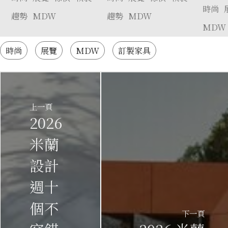
時尚
Tom Dixon 的微
趨勢
MDW
趨勢
MDW
MDW
型旅店
時尚
展覽
MDW
訂製家具
上一頁
2026
米蘭
設計
週十
個不
下一頁