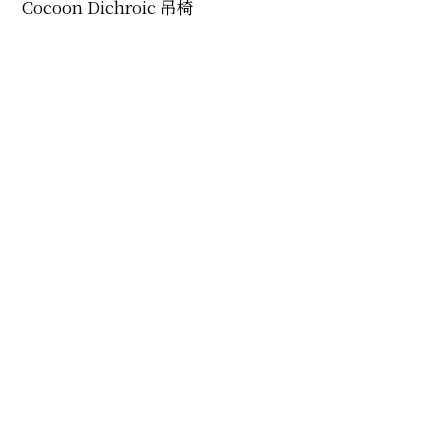
Cocoon Dichroic 吊椅