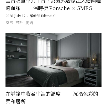
全台限量不到十台！為義式居家注入德國超
跑血脈 ── 保時捷 Porsche × SMEG 將
賽道傳奇淬鍊為日常設計美學
2026 July 17
編輯部 Editorial
家電
設計
廚衛
在靜謐中收藏生活的溫度 ── 沉潛色彩的
柔和居所