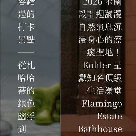
容錯
2026 米蘭
過的
設計週瀰漫
打卡
自然氣息沉
景點
浸身心的療
——
癒聖地！
從札
Kohler 呈
哈哈
獻知名頂級
蒂的
生活澡堂
銀色
Flamingo
幽浮
Estate
到
Bathhouse