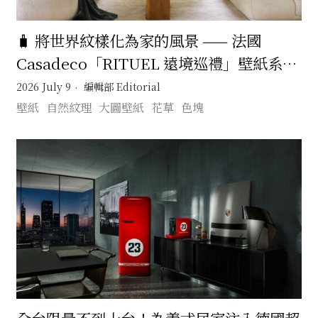
🧳 將世界紋樣化為家的風景 —— 法國
Casadeco「RITUEL 遠境巡禮」壁紙系列
在日常裡展開一場無需遠行的文化旅程 🚂
2026 July 9
編輯部 Editorial
壁紙
自然紋理
大圖壁紙
花草
色塊