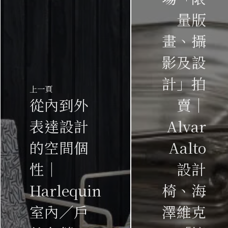
量版
畫、攝
影及設
計」拍
上一頁
從內到外
賣｜
表達設計
Alvar
的空間個
Aalto
性｜
設計
Harlequin
椅、海
室內／戶
澤維克