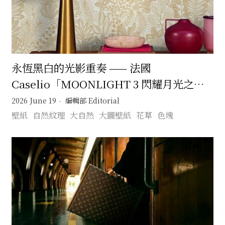
永恆黑白的光影重奏 —— 法國
Caselio「MOONLIGHT 3 閃耀月光之國
（三）：月映鎏光」壁紙系列的當代奢華美
2026 June 19
編輯部 Editorial
學
壁紙
自然紋理
大自然
大圖壁紙
花草
色塊