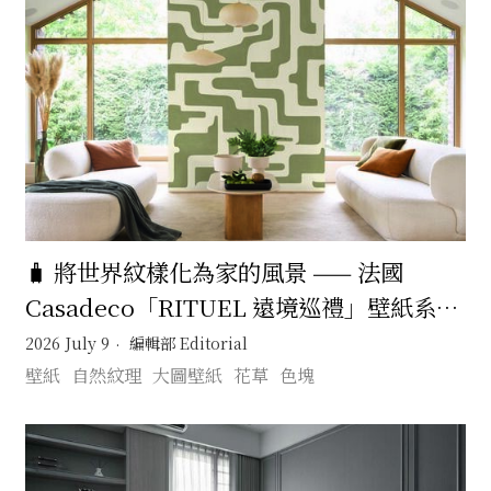
🧳 將世界紋樣化為家的風景 —— 法國
Casadeco「RITUEL 遠境巡禮」壁紙系列
在日常裡展開一場無需遠行的文化旅程 🚂
2026 July 9
編輯部 Editorial
壁紙
自然紋理
大圖壁紙
花草
色塊