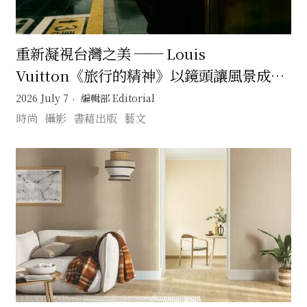
重新凝視台灣之美 ── Louis
Vuitton《旅行的精神》以鏡頭讓風景成為
記憶的旅行
2026 July 7
編輯部 Editorial
時尚
攝影
書藉出版
藝文