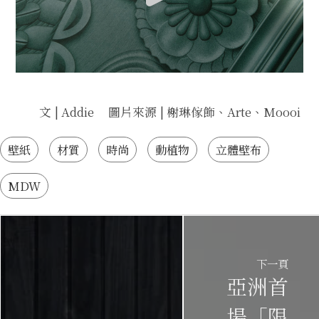
文 | Addie 圖片來源 | 榭琳傢飾、Arte、Moooi
壁紙
材質
時尚
動植物
立體壁布
MDW
下一頁
亞洲首
場「限