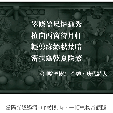
翠條盈尺憐孤秀
植向西窗待月軒
輕剪綠絲秋葉暗
密扶纖乾夏陰繁
—— 《別雙溫樹》 李紳，唐代詩人
當陽光透過溫室的樹葉時，一幅植物奇觀隨