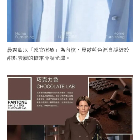
晨霧藍以「感官療癒」為內核，晨露藍色源自凝結於
甜點表層的糖霜冷調光澤。