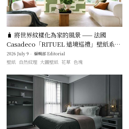
🧳 將世界紋樣化為家的風景 —— 法國
Casadeco「RITUEL 遠境巡禮」壁紙系列
在日常裡展開一場無需遠行的文化旅程 🚂
2026 July 9
編輯部 Editorial
壁紙
自然紋理
大圖壁紙
花草
色塊