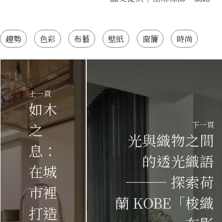
趨勢
色彩
布藝
壁紙
窗簾
時尚
上一頁
如木
下一頁
之
光與織物之間
息：
的透光織語
在城
——— 探索荷
市裡
蘭 KOBE「梭織
打造