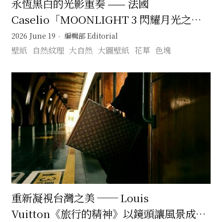
永恆黑白的光影重奏 —— 法國
Caselio「MOONLIGHT 3 閃耀月光之國
（三）：月映鎏光」壁紙系列的當代奢華美
2026 June 19
編輯部 Editorial
學
壁紙
自然紋理
大自然
大圖壁紙
花草
色塊
重新凝視台灣之美 ── Louis
Vuitton《旅行的精神》以鏡頭讓風景成為