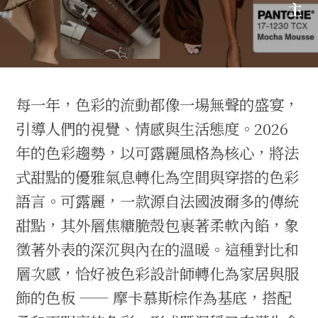
主
每一年，色彩的流動都像一場無聲的盛宴，
引導人們的視覺、情感與生活態度。2026
年的色彩趨勢，以可露麗風格為核心，將法
式甜點的優雅氣息轉化為空間與穿搭的色彩
語言。可露麗，一款源自法國波爾多的傳統
甜點，其外層焦糖脆殼包裹著柔軟內餡，象
徵著外表的深沉與內在的溫暖。這種對比和
層次感，恰好被色彩設計師轉化為家居與服
飾的色板 —— 摩卡慕斯棕作為基底，搭配