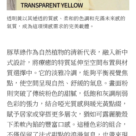
透明黃以其通透的質感、柔和的色調和充滿未來感的
氣質，成為這項情感需求的完美載體。
豚草綠作為自然植物的清新代表，融入新中
式設計，將療癒的特質延伸至空間布置與材
質選擇中。它的淡雅冷調，能夠平衡視覺焦
點，使空間呈現自然、舒緩的氣息。畫面粉
則突破了傳統粉色的甜膩，低飽和灰調削弱
色彩的張力，結合啞光質感與暖光黃點綴，
賦予居家或穿搭更多層次，猶如可露麗脆殼
下柔軟內餡的豐富口感。這種色彩的組合，
不僅保留了法式甜點的浪漫氣息，也帶來現