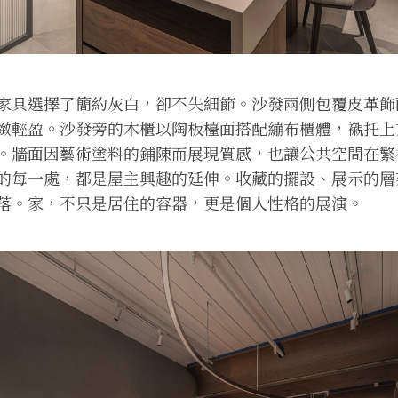
家具選擇了簡約灰白，卻不失細節。沙發兩側包覆皮革飾
緻輕盈。沙發旁的木櫃以陶板檯面搭配繃布櫃體，襯托上
。牆面因藝術塗料的鋪陳而展現質感，也讓公共空間在繁
的每一處，都是屋主興趣的延伸。收藏的擺設、展示的層
落。家，不只是居住的容器，更是個人性格的展演。