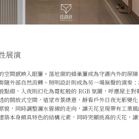
性展演
的空間感映入眼簾。落地窗的蜂巢簾成為守護內外的屏障
奏隨外部自然流轉。照明設計則成為另一場無聲的演奏：
般點綴，入夜則幻化為霓虹般的 RGB 氛圍，呼應屋主對
透的開放式空間，遠望市景綠意，靜看戶外日夜光影變化
原貌，同時調整灑水管線的走向，讓天花呈現帶有工業風
建築本身頗具特色的結構元素，同時突顯挑高的天花，讓