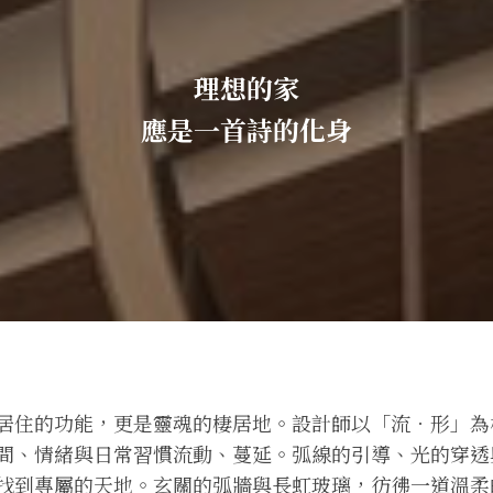
理想的家
應是一首詩的化身
居住的功能，更是靈魂的棲居地。設計師以「流．形」為
間、情緒與日常習慣流動、蔓延。弧線的引導、光的穿透
找到專屬的天地。玄關的弧牆與長虹玻璃，彷彿一道溫柔