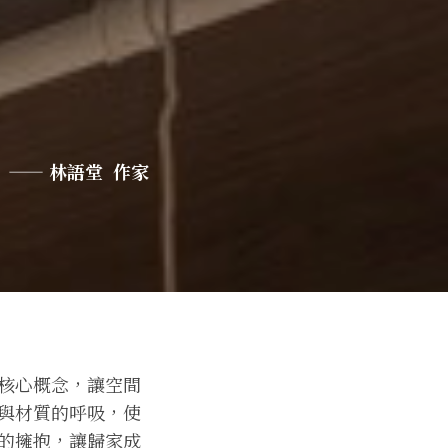
—— 林語堂 作家
核心概念，讓空間
與材質的呼吸，使
的擁抱，讓歸家成