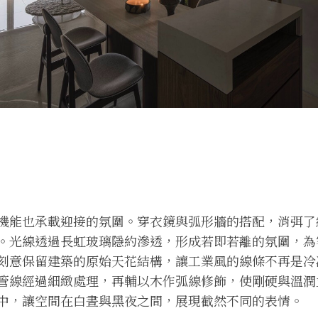
機能也承載迎接的氛圍。穿衣鏡與弧形牆的搭配，消弭了
。光線透過長虹玻璃隱約滲透，形成若即若離的氛圍，為
刻意保留建築的原始天花結構，讓工業風的線條不再是冷
管線經過細緻處理，再輔以木作弧線修飾，使剛硬與溫潤
中，讓空間在白晝與黑夜之間，展現截然不同的表情。