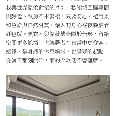
我與世界溫柔對望的片刻。私領域回歸極簡
與靜謐。臥房不求繁複，只要安心。選用柔
和色彩與自然材質，讓人的身心在夜晚被靜
靜包覆。更衣室與儲藏機能隱於無形，留給
空間更多餘裕，也讓居者在日常中更從容。
這裡，是身體的休息場域，也是夢的起點。
從躺下那刻開始，家的柔軟便不曾離席。