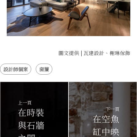
圖文提供 | 瓦建設計、榭琳傢飾
設計師個案
窗簾
上一頁
下一頁
在時裝
在空魚
與石牆
缸中映