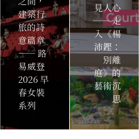
之間，
見人心
建築行
—— 走
旅的詩
入《楊
意篇章
沛鏗：
—— 路
別離
易威登
庭》的
2026 早
藝術沉
春女裝
思
系列