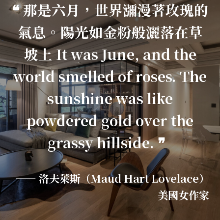
❝ 那是六月，世界瀰漫著玫瑰的
氣息。陽光如金粉般灑落在草
坡上 It was June, and the
world smelled of roses. The
sunshine was like
powdered gold over the
grassy hillside. ❞
—— 洛夫萊斯（Maud Hart Lovelace）
美國女作家