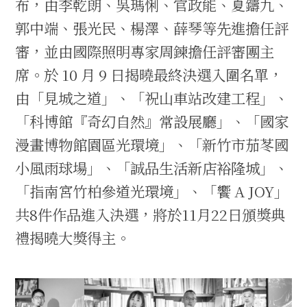
布，由李乾朗、吳瑪悧、官政能、夏鑄九、
郭中端、張光民、楊澤、薛琴等先進擔任評
審，並由國際照明專家周鍊擔任評審團主
席。於 10 月 9 日揭曉最終決選入圍名單，
由「見城之道」、「祝山車站改建工程」、
「科博館『奇幻自然』常設展廳」、「國家
漫畫博物館園區光環境」、「新竹市茄苳國
小風雨球場」、「誠品生活新店裕隆城」、
「指南宮竹柏參道光環境」、「饗 A JOY」
共8件作品進入決選，將於11月22日頒獎典
禮揭曉大獎得主。