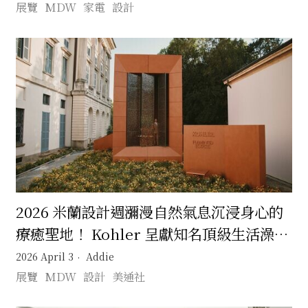
展覽
MDW
家電
設計
2026 米蘭設計週瀰漫自然氣息沉浸身心的
療癒聖地！ Kohler 呈獻知名頂級生活澡堂
Flamingo Estate Bathhouse
2026 April 3
Addie
展覽
MDW
設計
美通社