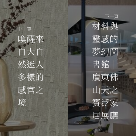
下一頁
材料與
上一頁
喚醒來
靈感的
自大自
夢幻圖
然迷人
書館｜
多樣的
廣東佛
感官之
山天之
境
寶泛家
居展廳