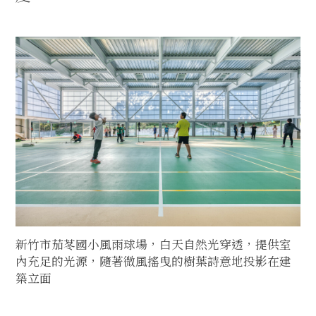
新竹市茄苳國小風雨球場，白天自然光穿透，提供室
內充足的光源，隨著微風搖曳的樹葉詩意地投影在建
築立面