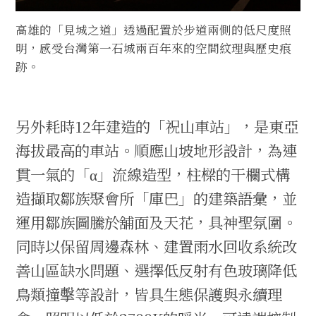
高雄的「見城之道」透過配置於步道兩側的低尺度照
明，感受台灣第一石城兩百年來的空間紋理與歷史痕
跡。
另外耗時12年建造的「祝山車站」，是東亞
海拔最高的車站。順應山坡地形設計，為連
貫一氣的「α」流線造型，柱樑的干欄式構
造擷取鄒族聚會所「庫巴」的建築語彙，並
運用鄒族圖騰於舖面及天花，具神聖氛圍。
同時以保留周邊森林、建置雨水回收系統改
善山區缺水問題、選擇低反射有色玻璃降低
鳥類撞擊等設計，皆具生態保護與永續理