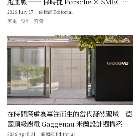
跑血脈 ── 保時捷 Porsche × SMEG 將
賽道傳奇淬鍊為日常設計美學
2026 July 17
編輯部 Editorial
家電
設計
廚衛
在時間深處為專注而生的當代凝然聖域｜德
國頂級廚電 Gaggenau 米蘭設計週構築一
座回應時代的靜默之境
2026 April 21
編輯部 Editorial