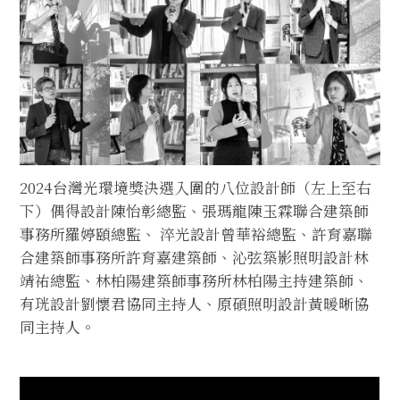
2024台灣光環境獎決選入圍的八位設計師（左上至右
下）偶得設計陳怡彰總監、張瑪龍陳玉霖聯合建築師
事務所羅婷頤總監、 淬光設計曾華裕總監、許育嘉聯
合建築師事務所許育嘉建築師、沁弦築影照明設計林
靖祐總監、林柏陽建築師事務所林柏陽主持建築師、
有珖設計劉懷君協同主持人、原碩照明設計黃暖晰協
同主持人。