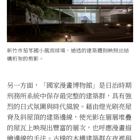
新竹市茄苳國小風雨球場，通透的建築體則映照出結
構桁架的剪影。
另一方面，「國家漫畫博物館」是日治時期
刑務所系統中保存最完整的建築群，具有強
烈的日式氛圍與時代風貌。藉由燈光刷亮屋
脊及斜屋頂的建築邊線，使光影在層層堆疊
的屋瓦上映現出豐富的層次，也呼應漫畫描
繪邊線的手法。古樸的木構建築群在夜裡與