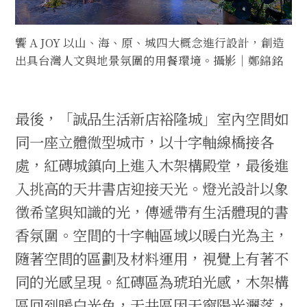
饗 A JOY 以山、海、原、城四大概念進行設計，創造
出具台灣人文與地景氛圍的用餐環境。攝影｜鄭錦銘
最後，「誠品生活新店裕隆城」室內空間如
同一座立體微型城市，以十字軸線橋接各
處，紅磚城鎮向上進入木架構殿堂，最後進
入挑高的天井書店迎接天光。燈光設計以象
徵希望與知識的光，傳遞帶有生活體現的書
香氛圍。空間的十字軸區域以暖白光為主，
隨著空間的區劃及材料運用，視覺上有著不
同的光感呈現。紅磚區為琥珀光感，木架構
區回到暖白光色，天井區因天窗陽光灑落，