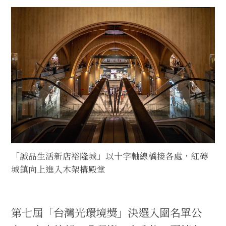
「誠品生活新店裕隆城」以十字軸線橋接各處，紅磚
城鎮向上進入木架構殿堂
第七屆「台灣光環境獎」決選入圍名單公