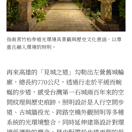
指南宮竹柏參道光環境具景觀與歷史文化意涵，以尊
重且融入環境的照明。
再來高雄的「見城之道」勾勒出左營舊城輪
廓，總長約770公尺，透過行走於平緩而蜿
蜒的步道，感受台灣第一石城兩百年來的空
間紋理與歷史痕跡。照明設計是人行空間步
道、古城牆投光、跨路空橋外觀照明等多種
系統的光環境整合，同時延伸建築設計對環
境低擾動的概念，藉由配置於步道兩側的低