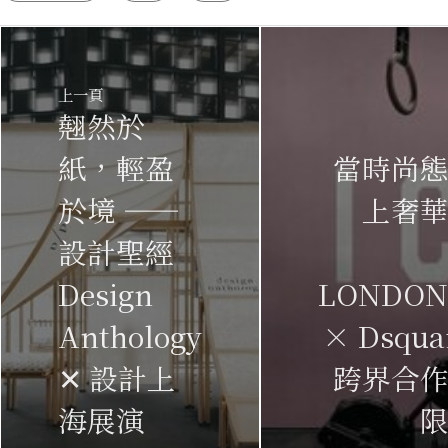
上一頁
翹然於
紙，輕盈
當時尚
於境 ——
上奢
設計聖經
Design
LONDON
Anthology
× Dsqua
✕ 設計上
跨界合
海展演