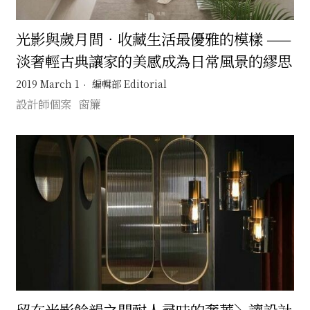
光影與歲月間．收藏生活最優雅的模樣 ——
淡奢輕古典讓家的美感成為日常風景的繆思
2019 March 1
編輯部 Editorial
設計師個案
窗簾
留在光影餘韻之間耐人尋味的奢華＼讓設計