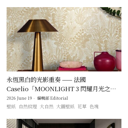
永恆黑白的光影重奏 —— 法國
Caselio「MOONLIGHT 3 閃耀月光之國
（三）：月映鎏光」壁紙系列的當代奢華美
2026 June 19
編輯部 Editorial
學
壁紙
自然紋理
大自然
大圖壁紙
花草
色塊