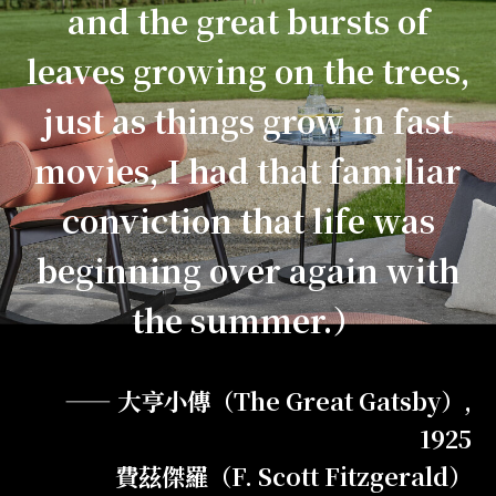
and the great bursts of
leaves growing on the trees,
just as things grow in fast
movies, I had that familiar
conviction that life was
beginning over again with
the summer.）
—— 大亨小傳（The Great Gatsby）,
1925
費茲傑羅（F. Scott Fitzgerald）