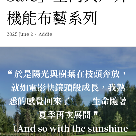
機能布藝系列
2025 June 2
Addie
❝ 於是陽光與樹葉在枝頭奔放，
就如電影快鏡頭般成長，我熟
悉的感覺回來了 —— 生命隨著
夏季再次展開 ❞
（And so with the sunshine