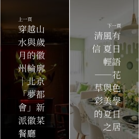
上一頁
下一頁
穿越山
清風有
水與歲
信 夏日
月的徽
輕語
州輪廓
——花
｜北京
草與色
「夢都
彩美學
會」新
的夏日
派徽菜
之居
餐廳