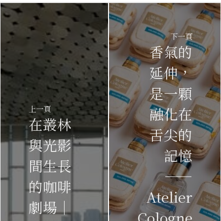
下一頁
香氣的
延伸，
是一顆
上一頁
融化在
在叢林
舌尖的
與光影
記憶
間生長
——
的咖啡
Atelier
劇場｜
Cologne