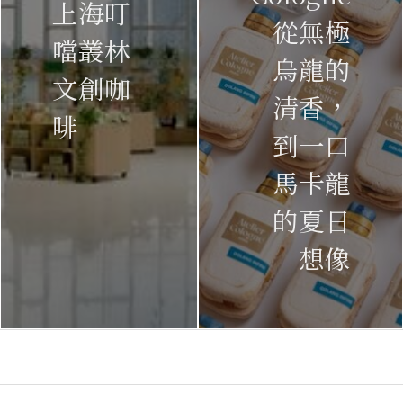
上海叮
從無極
噹叢林
烏龍的
文創咖
清香，
啡
到一口
馬卡龍
的夏日
想像