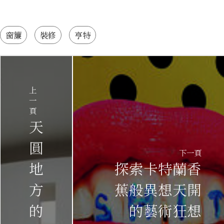
窗簾
裝修
亨特
上
一
頁
天
圓
下一頁
地
探索卡特蘭香
方
蕉般異想天開
的
的藝術狂想