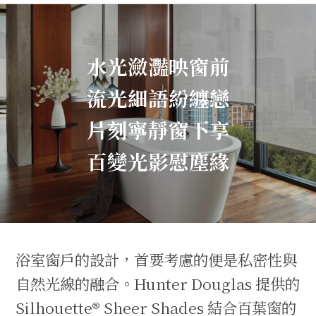
水光瀲灩映窗前
流光細語紛纏戀
片刻寧靜窗下享
百變光影慰塵緣
浴室窗戶的設計，首要考慮的便是私密性與
自然光線的融合。Hunter Douglas 提供的
Silhouette® Sheer Shades 結合百葉窗的