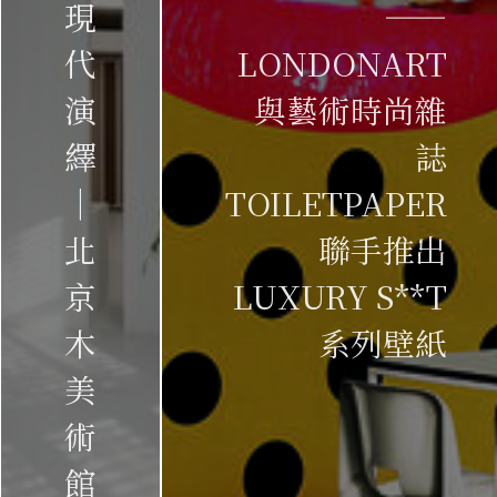
現
——
代
LONDONART
演
與藝術時尚雜
繹
誌
｜
TOILETPAPER
北
聯手推出
京
LUXURY S**T
木
系列壁紙
美
術
館