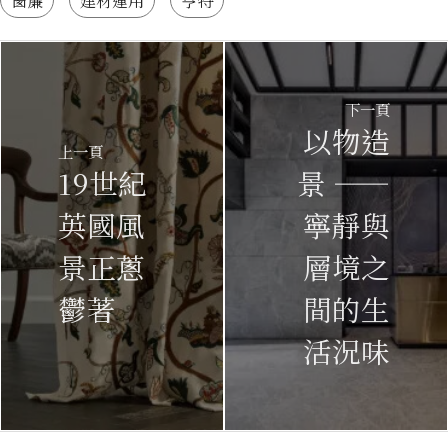
下一頁
以物造
上一頁
19世紀
景 ——
英國風
寧靜與
景正蔥
層境之
鬱著
間的生
活況味