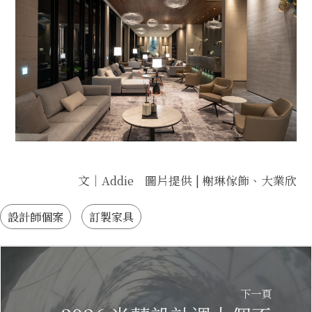
文｜Addie 圖片提供 | 榭琳傢飾、大業欣
設計師個案
訂製家具
下一頁