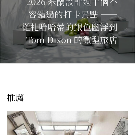
2026 米蘭設計週十個不
容錯過的打卡景點 ——
從札哈哈蒂的銀色幽浮到
Tom Dixon 的微型旅店
推薦