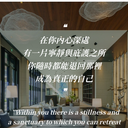
❝
在你內心深處
有一片寧靜與庇護之所
你隨時都能退回那裡
成為真正的自己
❞
“Within you there is a stillness and
a sanctuary to which you can retreat