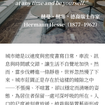
at any time and be yourself.”
—— 赫曼・赫塞，德裔瑞士作家
Hermann Hesse（1877–1962）
城市總是以速度與密度書寫日常，車流、訊
息與時間感交錯，讓生活不自覺地加快。然
而，當步伐轉進一條靜巷，世界忽然慢了下
來。城市莊園正是存在於這樣的縫隙之中
——不張揚、不喧囂，卻以穩定而清晰的姿
態，為居住者保留一處可深呼吸的所在。入
口的尺度被刻意放緩，植栽與裝置藝術形成